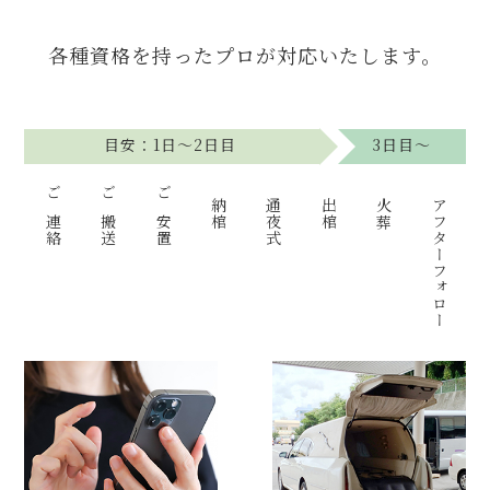
各種資格を持ったプロが対応いたします。
目安：1日〜2日目
3日目〜
ご連絡
ご搬送
ご安置
納棺
通夜式
出棺
火葬
アフターフォロー