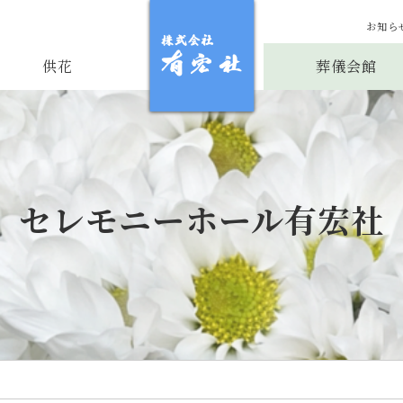
お知ら
供花
葬儀会館
セレモニーホール有宏社