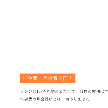
年会費・月会費０円！
入会金の1万円を納めるだけで、会員の権利は
年会費や月会費などは一切ありません。