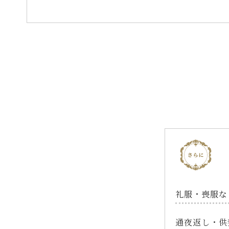
礼服・喪服な
通夜返し・供