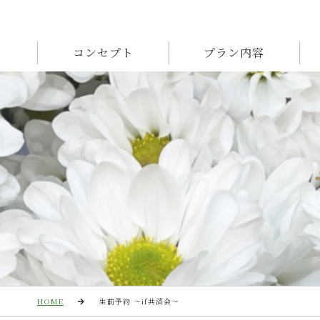
コンセプト
プラン内容
HOME
生前予約 ～if共済会～