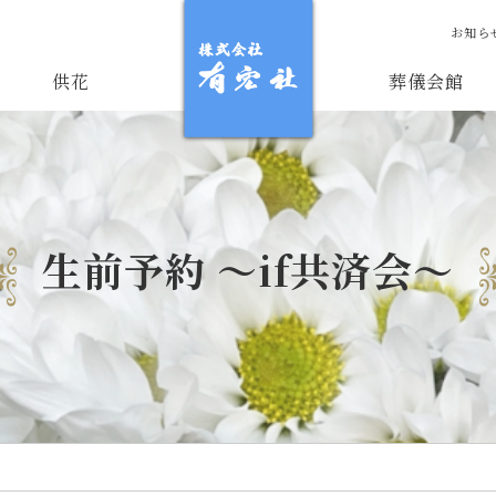
お知ら
供花
葬儀会館
生前予約 ～if共済会～