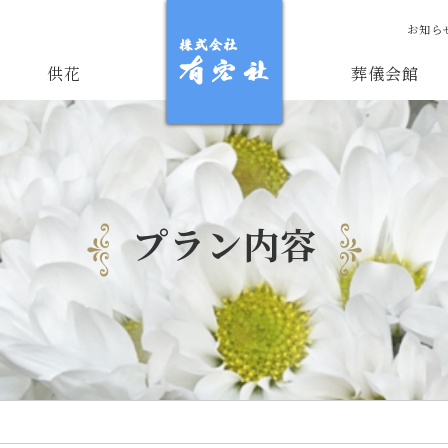
お知ら
供花
葬儀会館
プラン内容