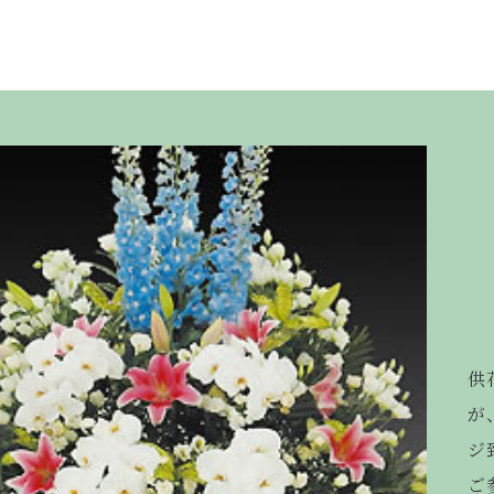
供
が
ジ
ご