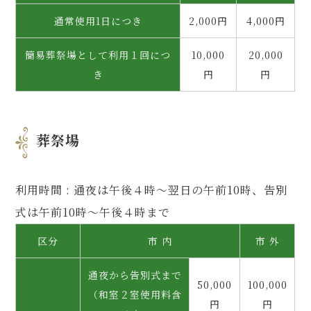
通常使用1日につき
2,000円
4,000円
簡易葬祭場として利用１回につ
10,000
20,000
き
円
円
葬祭場
利用時間 : 通夜は午後４時～翌日の午前10時、告別
式は午前10時～午後４時まで
区分
市 内
市 外
通夜から告別式まで
50,000
100,000
（和室２室使用料含
円
円