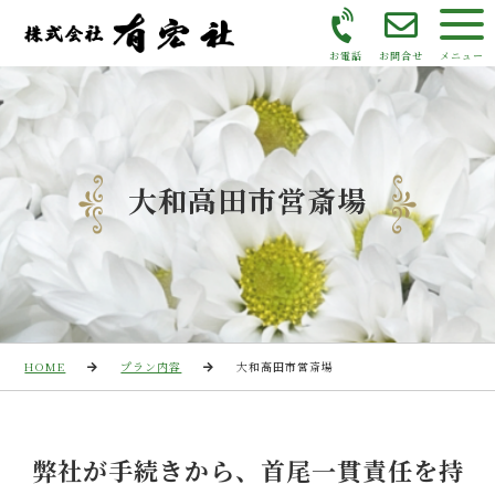
お電話
お問合せ
メニュー
大和高田市営斎場
HOME
プラン内容
大和高田市営斎場
弊社が手続きから、首尾一貫責任を持