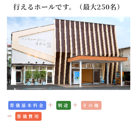
行えるホールです。（最大250名）
＋
＋
葬儀基本料金
別途
その他
＝
葬儀費用