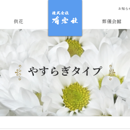
お知ら
供花
葬儀会館
やすらぎタイプ